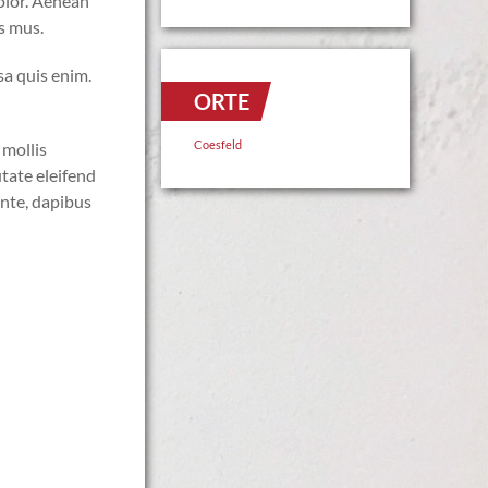
olor. Aenean
s mus.
sa quis enim.
ORTE
Coesfeld
 mollis
tate eleifend
ante, dapibus