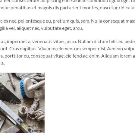
 amet, consectetuer adipiscing elit. Aenean commodo ligula eget d
oque penatibus et magnis dis parturient montes, nascetur ridiculu
icies nec, pellentesque eu, pretium quis, sem. Nulla consequat mas
illa vel, aliquet nec, vulputate eget, arcu.
ut, imperdiet a, venenatis vitae, justo. Nullam dictum felis eu pede
idunt. Cras dapibus. Vivamus elementum semper nisi. Aenean vulpu
la, porttitor eu, consequat vitae, eleifend ac, enim. Aliquam lorem 
 a,