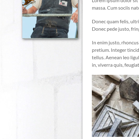
Lorem ipsum dolor sit
massa. Cum sociis nat
Donec quam felis, ultr
Donec pede justo, fring
In enim justo, rhoncus 
pretium. Integer tinc
tellus. Aenean leo ligu
in, viverra quis, feugiat