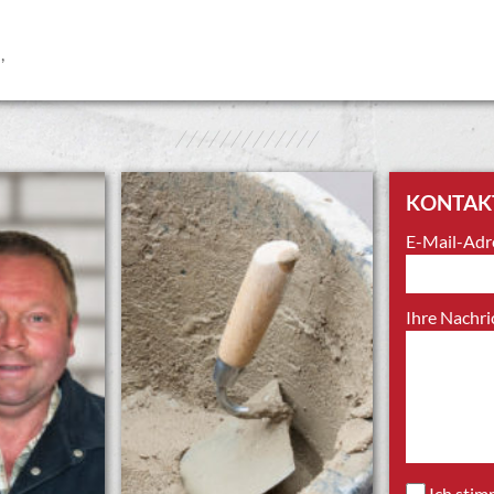
d
,
/////////////
KONTAK
E-Mail-Adr
Ihre Nachri
Ich sti