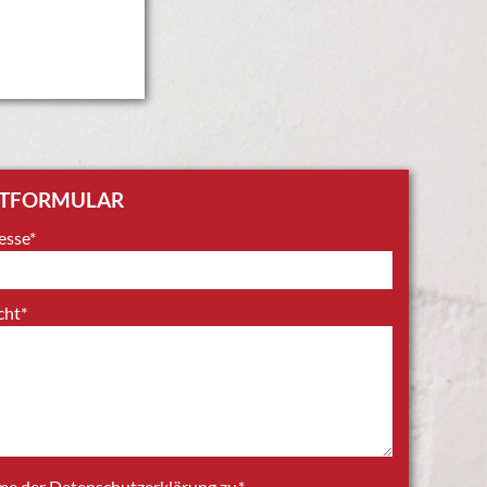
TFORMULAR
esse*
cht*
mme der
Datenschutzerklärung
zu.*